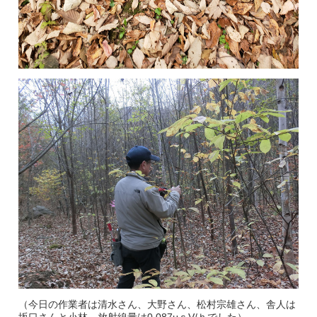
（今日の作業者は清水さん、大野さん、松村宗雄さん、舎人は
坂口さんと小林 放射線量は0.087μｓV/ｈでした）