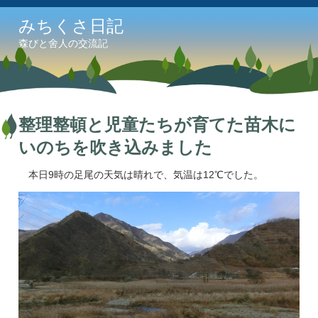
みちくさ日記
森びと舍人の交流記
整理整頓と児童たちが育てた苗木に
いのちを吹き込みました
本日9時の足尾の天気は晴れで、気温は12℃でした。