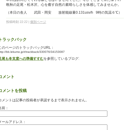
晩秋の足尾・松木沢、心を癒す自然の素晴らしさを体感してみませんか。
（本日の舎人 武田・岡安 放射能線量0.131usv/h 9時の気温６℃）
投稿時刻 22:22
|
個別ページ
トラックバック
このページのトラックバックURL：
ttp://bb.lekumo.jp/t/trackback/330076/34153087
足尾も冬支度への準備すすむ
を参照しているブログ:
コメント
コメントを投稿
コメントは記事の投稿者が承認するまで表示されません。
名前：
メールアドレス：