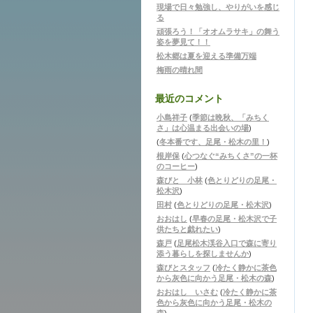
現場で日々勉強し、やりがいを感じ
る
頑張ろう！「オオムラサキ」の舞う
姿を夢見て！！
松木郷は夏を迎える準備万端
梅雨の晴れ間
最近のコメント
小島祥子
(
季節は晩秋、「みちく
さ」は心温まる出会いの場
)
(
冬本番です、足尾・松木の里！
)
根岸保
(
心つなぐ“みちくさ”の一杯
のコーヒー
)
森びと 小林
(
色とりどりの足尾・
松木沢
)
田村
(
色とりどりの足尾・松木沢
)
おおはし
(
早春の足尾・松木沢で子
供たちと戯れたい
)
森戸
(
足尾松木渓谷入口で森に寄り
添う暮らしを探しませんか
)
森びとスタッフ
(
冷たく静かに茶色
から灰色に向かう足尾・松木の森
)
おおはし いさむ
(
冷たく静かに茶
色から灰色に向かう足尾・松木の