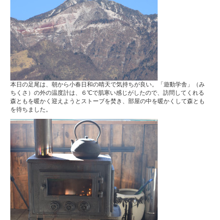
本日の足尾は、朝から小春日和の晴天で気持ちが良い。「遊動学舎」（み
ちくさ）の外の温度計は、６℃で肌寒い感じがしたので、訪問してくれる
森ともを暖かく迎えようとストーブを焚き、部屋の中を暖かくして森とも
を待ちました。