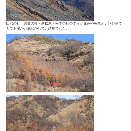
臼沢の杜・民集の杜・新松木・松木の杜の木々が赤色や黄色オレンジ色で
とても温かい感じがして、綺麗でした。