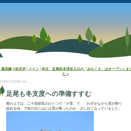
« 風花舞う松木沢
|
メイン
|
本日、足尾松木渓谷入口の「みちくさ」はオープンしま
た »
2018年11月24日 (土)
足尾も冬支度への準備すすむ
暦の上では、二十四節気のひとつで「小雪」で、「わずかながら雪が降り
始める頃」で前の日に山には雪が降ったのか、少し白くなっていました。