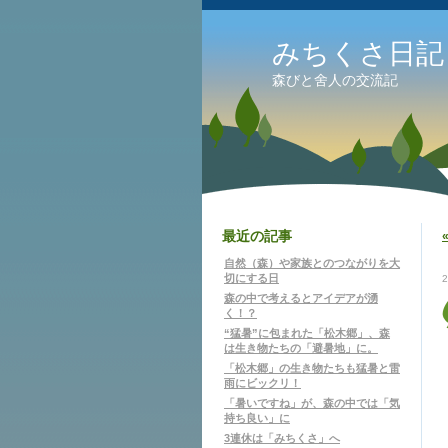
みちくさ日記
森びと舍人の交流記
最近の記事
自然（森）や家族とのつながりを大
切にする日
森の中で考えるとアイデアが湧
く！？
“猛暑”に包まれた「松木郷」、森
は生き物たちの「避暑地」に。
「松木郷」の生き物たちも猛暑と雷
雨にビックリ！
「暑いですね」が、森の中では「気
持ち良い」に
3連休は「みちくさ」へ