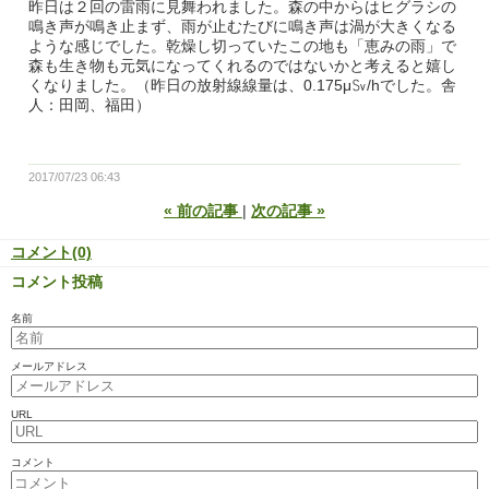
昨日は２回の雷雨に見舞われました。森の中からはヒグラシの
鳴き声が鳴き止まず、雨が止むたびに鳴き声は渦が大きくなる
ような感じでした。乾燥し切っていたこの地も「恵みの雨」で
森も生き物も元気になってくれるのではないかと考えると嬉し
くなりました。（昨日の放射線線量は、0.175μ㏜/hでした。舎
人：田岡、福田）
2017/07/23 06:43
«
前の記事
次の記事
»
コメント(0)
コメント投稿
名前
メールアドレス
URL
コメント