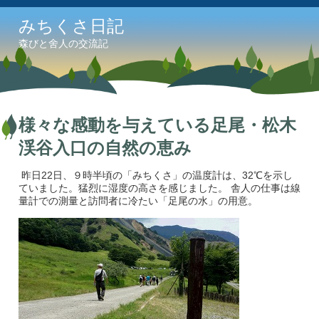
みちくさ日記
森びと舍人の交流記
様々な感動を与えている足尾・松木
渓谷入口の自然の恵み
昨日22日、９時半頃の「みちくさ」の温度計は、32℃を示し
ていました。猛烈に湿度の高さを感じました。 舎人の仕事は線
量計での測量と訪問者に冷たい「足尾の水」の用意。